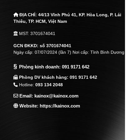
ĐỊA CHỈ:
44/13 Vĩnh Phú 41, KP. Hòa Long, P. Lái
Thiêu,
TP. HCM, Việt Nam
MST: 3701674041
GCN ĐKKD: số 3701674041
Ngày cấp: 07/07/2024 (lần 7) Nơi cấp: Tỉnh Bình Dương
§
Phòng kinh doanh:
091 9171 642
Phòng DV khách hàng: 091 9171 642
Hotline:
093 134 2048
Email: kainox@kainox.com
Website: https://kainox.com