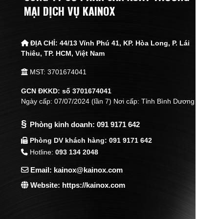
MẠI DỊCH VỤ KAINOX
ĐỊA CHỈ:
44/13 Vĩnh Phú 41, KP. Hòa Long, P. Lái
Thiêu,
TP. HCM, Việt Nam
MST: 3701674041
GCN ĐKKD: số 3701674041
Ngày cấp: 07/07/2024 (lần 7) Nơi cấp: Tỉnh Bình Dương
§
Phòng kinh doanh:
091 9171 642
Phòng DV khách hàng: 091 9171 642
Hotline:
093 134 2048
Email: kainox@kainox.com
Website: https://kainox.com