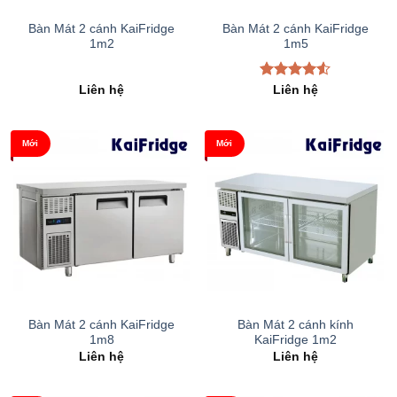
Bàn Mát 2 cánh KaiFridge
Bàn Mát 2 cánh KaiFridge
1m2
1m5
Được xếp
Liên hệ
Liên hệ
hạng
4.50
5 sao
Mới
Mới
Bàn Mát 2 cánh KaiFridge
Bàn Mát 2 cánh kính
1m8
KaiFridge 1m2
Liên hệ
Liên hệ