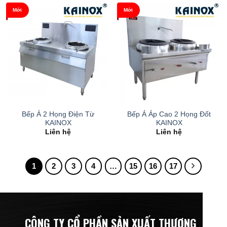
Mới
Mới
Bếp Á 2 Họng Điện Từ
Bếp Á Áp Cao 2 Họng Đốt
KAINOX
KAINOX
Liên hệ
Liên hệ
1
2
3
4
…
15
16
17
CÔNG TY CỔ PHẦN SẢN XUẤT THƯƠNG