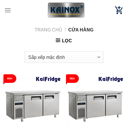
Chuyển
đến
nội
dung
TRANG CHỦ
/
CỬA HÀNG
LỌC
Mới
Mới