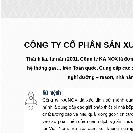
CÔNG TY CỔ PHẦN SẢN X
Thành lập từ năm 2001, Công ty KAINOX là đơn vị
hệ thống gas… trên Toàn quốc. Cung cấp các dịc
nghỉ dưỡng – resort, nhà hàn
Sứ mệnh
Công ty KAINOX đã xác định sứ mệnh củ
mình là cung cấp các giải pháp thiết bị nhà bế
chất lượng cao và hiệu quả, đóng góp tích cự
vào sự phát triển của ngành dịch vụ ẩm thự
tại Việt Nam. Với sự cam kết không ngừn