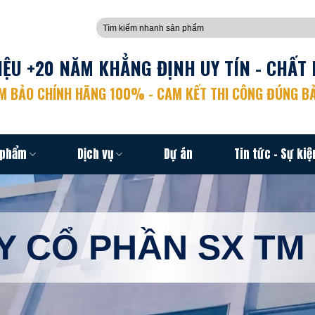
Tìm
kiếm:
ỆU +20 NĂM KHẲNG ĐỊNH UY TÍN - CHẤT 
 BẢO CHÍNH HÃNG 100% - CAM KẾT THI CÔNG ĐÚNG BẢ
 phẩm
Dịch vụ
Dự án
Tin tức – Sự kiệ
Y CỔ PHẦN SX TM