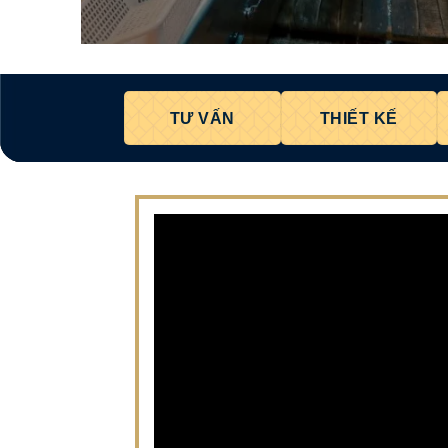
TƯ VẤN
THIẾT KẾ