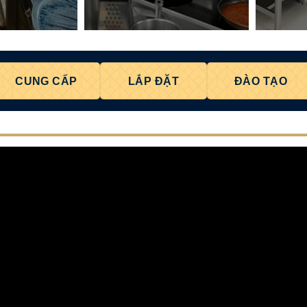
CUNG CẤP
LẮP ĐẶT
ĐÀO TẠO