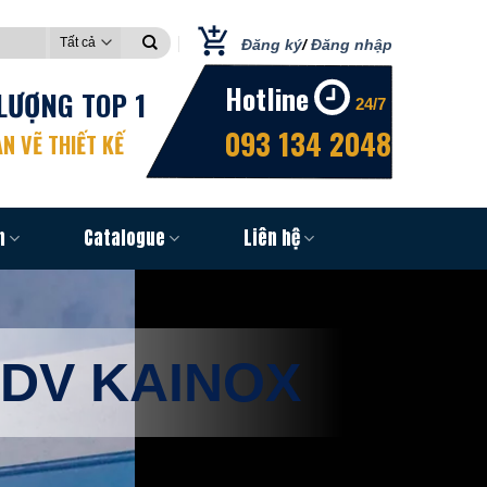
Đăng ký
/
Đăng nhập
Hotline
LƯỢNG TOP 1
24/7
093 134 2048
N VẼ THIẾT KẾ
n
Catalogue
Liên hệ
 DV KAINOX