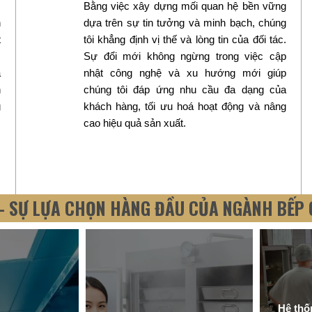
m
Bằng việc xây dựng mối quan hệ bền vững
h
dựa trên sự tin tưởng và minh bạch, chúng
t
tôi khẳng định vị thế và lòng tin của đối tác.
Sự đổi mới không ngừng trong việc cập
a
nhật công nghệ và xu hướng mới giúp
n
chúng tôi đáp ứng nhu cầu đa dạng của
g
khách hàng, tối ưu hoá hoạt động và nâng
cao hiệu quả sản xuất.
– SỰ LỰA CHỌN HÀNG ĐẦU CỦA NGÀNH BẾP 
Hệ thố