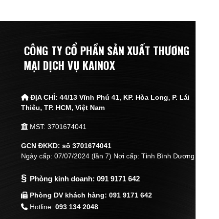
CÔNG TY CỔ PHẦN SẢN XUẤT THƯƠNG
MẠI DỊCH VỤ KAINOX
ĐỊA CHỈ:
44/13 Vĩnh Phú 41, KP. Hòa Long, P. Lái
Thiêu,
TP. HCM, Việt Nam
MST: 3701674041
GCN ĐKKD: số 3701674041
Ngày cấp: 07/07/2024 (lần 7) Nơi cấp: Tỉnh Bình Dương
§
Phòng kinh doanh:
091 9171 642
Phòng DV khách hàng: 091 9171 642
Hotline:
093 134 2048