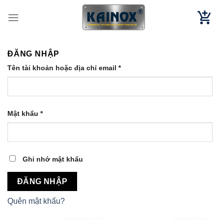
Chuyển
đến
nội
dung
ĐĂNG NHẬP
Tên tài khoản hoặc địa chỉ email
*
Mật khẩu
*
Ghi nhớ mật khẩu
ĐĂNG NHẬP
Quên mật khẩu?