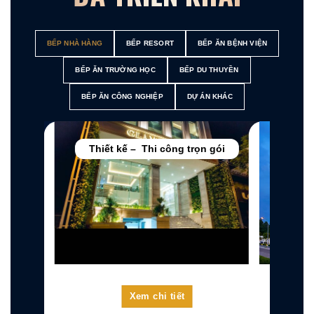
BẾP NHÀ HÀNG
BẾP RESORT
BẾP ĂN BỆNH VIỆN
BẾP ĂN TRƯỜNG HỌC
BẾP DU THUYỀN
BẾP ĂN CÔNG NGHIỆP
DỰ ÁN KHÁC
n gói
Thiết kế – Thi công trọn gói
Thiế
Xem chi tiết