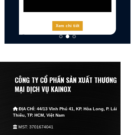
Xem chi tiết
CÔNG TY CỔ PHẦN SẢN XUẤT THƯƠNG
MẠI DỊCH VỤ KAINOX
ĐỊA CHỈ:
44/13 Vĩnh Phú 41, KP. Hòa Long, P. Lái
Thiêu,
TP. HCM, Việt Nam
MST: 3701674041