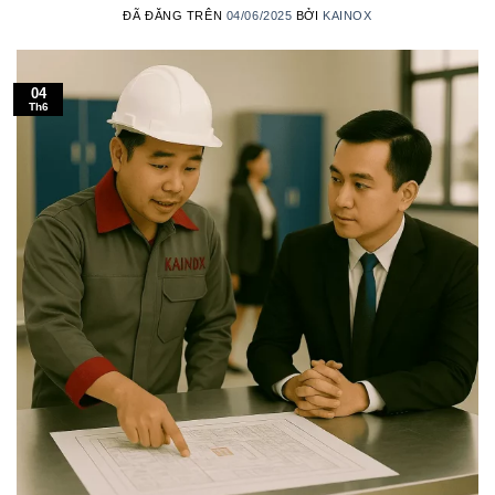
ĐÃ ĐĂNG TRÊN
04/06/2025
BỞI
KAINOX
04
Th6