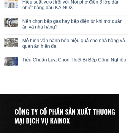
Hiệu suất vượt trội với Nồi phở điện 3 lớp dẫn
nhiệt bằng dầu KAINOX
Nên chọn bếp gas hay bếp điện từ khi mở quán
ăn và nhà hàng?
Mô hình vận hành bếp hiệu quả cho nhà hàng và
quán ăn hiện đại
Tiêu Chuẩn Lựa Chọn Thiết Bị Bếp Công Nghiệp
CÔNG TY CỔ PHẦN SẢN XUẤT THƯƠNG
MẠI DỊCH VỤ KAINOX