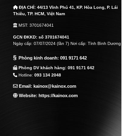
ĐỊA CHỈ:
44/13 Vĩnh Phú 41, KP. Hòa Long, P. Lái
Thiêu,
TP. HCM, Việt Nam
MST: 3701674041
GCN ĐKKD: số 3701674041
Ngày cấp: 07/07/2024 (lần 7) Nơi cấp: Tỉnh Bình Dương
§
Phòng kinh doanh:
091 9171 642
Phòng DV khách hàng: 091 9171 642
Hotline:
093 134 2048
Email: kainox@kainox.com
Website: https://kainox.com