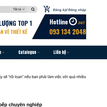
Đăng ký
/
Đăng nhập
Hotline
LƯỢNG TOP 1
24/7
093 134 2048
N VẼ THIẾT KẾ
n
Catalogue
Liên hệ
y sẽ “rối loạn” nếu bạn phải làm việc với quá nhiều
i bếp chuyên nghiệp