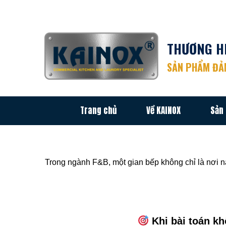
Chuyển
đến
nội
THƯƠNG HI
dung
SẢN PHẨM ĐẢM
Trang chủ
Về KAINOX
Sản
Trong ngành F&B, một gian bếp không chỉ là nơi nấu
Khi bài toán kh