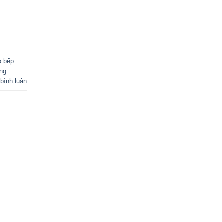
 bếp
ông
 bình luận