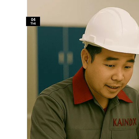
04
Th6