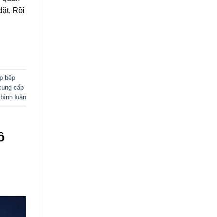
đặt, Rồi
áp bếp
cung cấp
 bình luận
ô