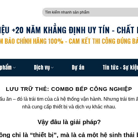
Tìm
kiếm:
ỆU +20 NĂM KHẲNG ĐỊNH UY TÍN - CHẤT 
 BẢO CHÍNH HÃNG 100% - CAM KẾT THI CÔNG ĐÚNG BẢ
 phẩm
Dịch vụ
Dự án
Tin tức – Sự kiệ
LƯU TRỮ THẺ:
COMBO BẾP CÔNG NGHIỆP
 ăn – đó là trái tim của cả hệ thống vận hành. Nhưng trái tim ấ
nhà cung cấp thiết bị và dịch vụ khác nhau.
Vậy đâu là giải pháp?
ông chỉ là “thiết bị”, mà là cả một hệ sinh thá