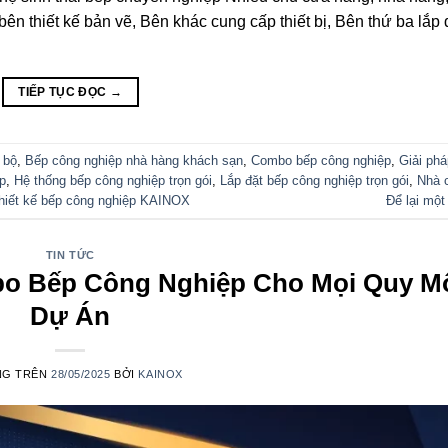
ên thiết kế bản vẽ, Bên khác cung cấp thiết bị, Bên thứ ba lắp 
TIẾP TỤC ĐỌC
→
 bộ
,
Bếp công nghiệp nhà hàng khách sạn
,
Combo bếp công nghiệp
,
Giải ph
ệp
,
Hệ thống bếp công nghiệp trọn gói
,
Lắp đặt bếp công nghiệp trọn gói
,
Nhà 
hiết kế bếp công nghiệp KAINOX
Để lại một
TIN TỨC
mbo Bếp Công Nghiệp Cho Mọi Quy M
Dự Án
NG TRÊN
28/05/2025
BỞI
KAINOX