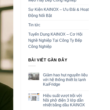
Mẹo Hay Bếp Công Nghiệp
Sự Kiện KAINOX – Ưu Đãi & Hoạt
Động Nổi Bật
Tin tức
Tuyển Dụng KAINOX – Cơ Hội
Nghề Nghiệp Tại Công Ty Bếp
Công Nghiệp
BÀI VIẾT GẦN ĐÂY
Giảm hao hụt nguyên liệu
với hệ thống thiết bị lạnh
KaiFridge
Hiệu suất vượt trội với
Nồi phở điện 3 lớp dẫn
nhiệt bằng dầu KAINOX