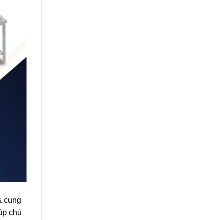
& cung
iúp chủ