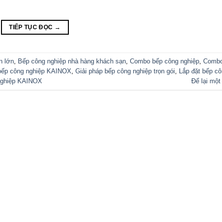
TIẾP TỤC ĐỌC
→
n lớn
,
Bếp công nghiệp nhà hàng khách sạn
,
Combo bếp công nghiệp
,
Combo
 bếp công nghiệp KAINOX
,
Giải pháp bếp công nghiệp trọn gói
,
Lắp đặt bếp c
 nghiệp KAINOX
Để lại một
UẤT THƯƠNG MẠI DỊCH VỤ KAINOX
, Phường Lái Thiêu,
TP. HCM, Việt Nam