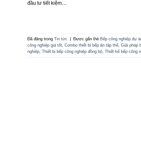
đầu tư tiết kiệm…
Đã đăng trong
Tin tức
|
Được gắn thẻ
Bếp công nghiệp dự á
công nghiệp giá tốt
,
Combo thiết bị bếp ăn tập thể
,
Giải pháp
nghiệp
,
Thiết bị bếp công nghiệp đồng bộ
,
Thiết kế bếp công
CÔNG TY CỔ PHẦN SẢN X
Địa chỉ: 44/13 Vĩnh Phú 41, KP. Hòa Long
Giám Đốc: Ông Lê Phước An