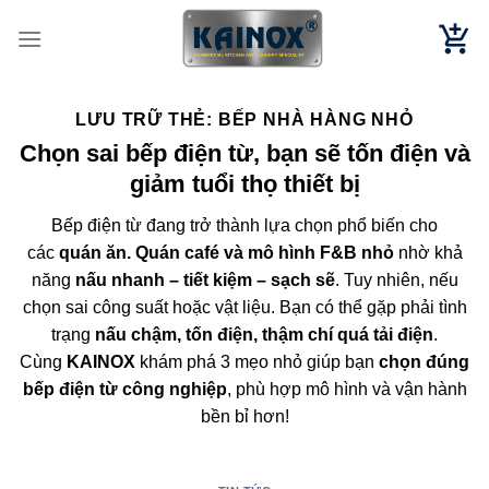
Chuyển
đến
nội
dung
LƯU TRỮ THẺ:
BẾP NHÀ HÀNG NHỎ
Chọn sai bếp điện từ, bạn sẽ tốn điện và
giảm tuổi thọ thiết bị
Bếp điện từ đang trở thành lựa chọn phổ biến cho
các
quán ăn. Quán café và mô hình F&B nhỏ
nhờ khả
năng
nấu nhanh – tiết kiệm – sạch sẽ
. Tuy nhiên, nếu
chọn sai công suất hoặc vật liệu. Bạn có thể gặp phải tình
trạng
nấu chậm, tốn điện, thậm chí quá tải điện
.
Cùng
KAINOX
khám phá 3 mẹo nhỏ giúp bạn
chọn đúng
bếp điện từ công nghiệp
, phù hợp mô hình và vận hành
bền bỉ hơn!