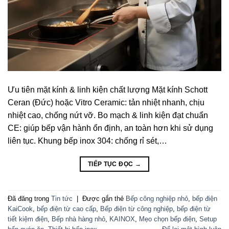
Ưu tiên mặt kính & linh kiện chất lượng Mặt kính Schott
Ceran (Đức) hoặc Vitro Ceramic: tản nhiệt nhanh, chịu
nhiệt cao, chống nứt vỡ. Bo mạch & linh kiện đạt chuẩn
CE: giúp bếp vận hành ổn định, an toàn hơn khi sử dụng
liên tục. Khung bếp inox 304: chống rỉ sét,…
TIẾP TỤC ĐỌC
→
Đã đăng trong
Tin tức
|
Được gắn thẻ
Bếp công nghiệp nhỏ
,
bếp điện
KaiCook
,
bếp điện từ cao cấp
,
Bếp điện từ công nghiệp
,
bếp điện từ
tiết kiệm điện
,
Bếp nhà hàng nhỏ
,
KAINOX
,
Mẹo chọn bếp điện
,
Setup