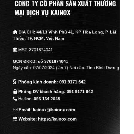
CÔNG TY CỔ PHẦN SẢN XUẤT THƯƠNG
MẠI DỊCH VỤ KAINOX
ĐỊA CHỈ:
44/13 Vĩnh Phú 41, KP. Hòa Long, P. Lái
Thiêu,
TP. HCM, Việt Nam
MST: 3701674041
GCN ĐKKD: số 3701674041
Ngày cấp: 07/07/2024 (lần 7) Nơi cấp: Tỉnh Bình Dương
§
Phòng kinh doanh:
091 9171 642
Phòng DV khách hàng: 091 9171 642
Hotline:
093 134 2048
Email: kainox@kainox.com
Website: https://kainox.com