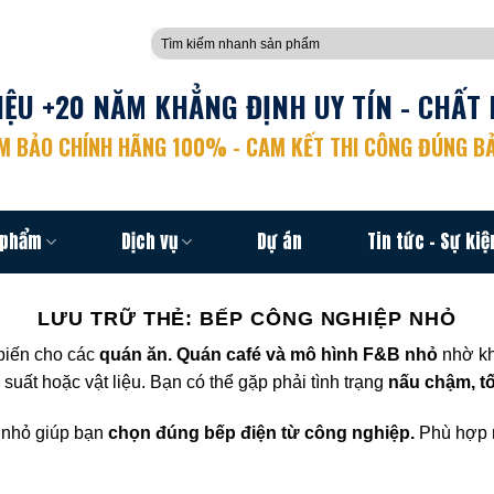
Tìm
kiếm:
ỆU +20 NĂM KHẲNG ĐỊNH UY TÍN - CHẤT 
 BẢO CHÍNH HÃNG 100% - CAM KẾT THI CÔNG ĐÚNG BẢ
 phẩm
Dịch vụ
Dự án
Tin tức – Sự kiệ
LƯU TRỮ THẺ:
BẾP CÔNG NGHIỆP NHỎ
 biến cho các
quán ăn. Quán café và mô hình F&B nhỏ
nhờ k
suất hoặc vật liệu. Bạn có thể gặp phải tình trạng
nấu chậm, tố
nhỏ giúp bạn
chọn đúng bếp điện từ công nghiệp.
Phù hợp m