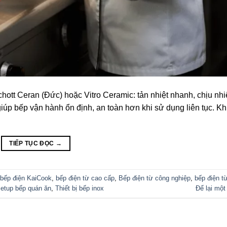
chott Ceran (Đức) hoặc Vitro Ceramic: tản nhiệt nhanh, chịu nhi
iúp bếp vận hành ổn định, an toàn hơn khi sử dụng liên tục. K
TIẾP TỤC ĐỌC
→
bếp điện KaiCook
,
bếp điện từ cao cấp
,
Bếp điện từ công nghiệp
,
bếp điện từ
etup bếp quán ăn
,
Thiết bị bếp inox
Để lại một