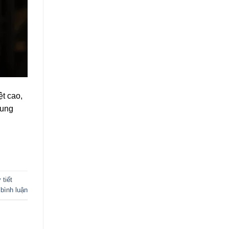
ệt cao,
hung
 tiết
 bình luận