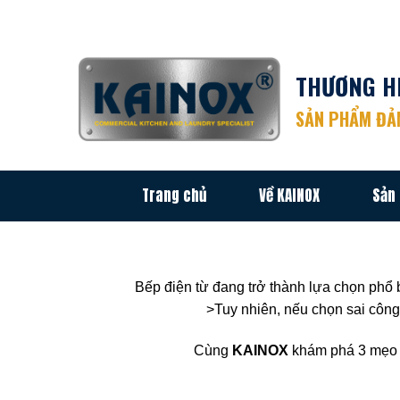
Chuyển
đến
nội
THƯƠNG HI
dung
SẢN PHẨM ĐẢM
Trang chủ
Về KAINOX
Sản
Bếp điện từ đang trở thành lựa chọn phổ
>Tuy nhiên, nếu chọn sai công 
Cùng
KAINOX
khám phá 3 mẹo 