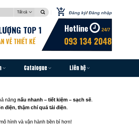
Đăng ký
/
Đăng nhập
Hotline
LƯỢNG TOP 1
24/7
093 134 2048
N VẼ THIẾT KẾ
n
Catalogue
Liên hệ
hả năng
nấu nhanh – tiết kiệm – sạch sẽ
.
n điện, thậm chí quá tải điện
.
ô hình và vận hành bền bỉ hơn!