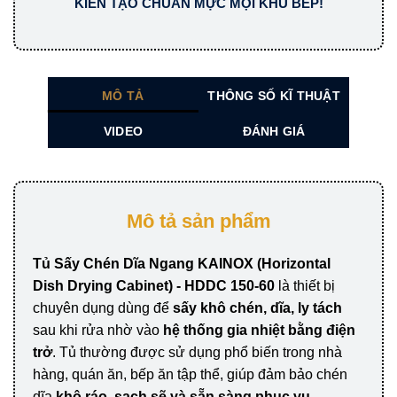
KIẾN TẠO CHUẨN MỰC MỌI KHU BẾP!
MÔ TẢ
THÔNG SỐ KĨ THUẬT
VIDEO
ĐÁNH GIÁ
Mô tả sản phẩm
Tủ Sấy Chén Dĩa Ngang KAINOX (Horizontal
Dish Drying Cabinet) - HDDC 150-60
là thiết bị
chuyên dụng dùng để
sấy khô chén, dĩa, ly tách
sau khi rửa nhờ vào
hệ thống gia nhiệt bằng điện
trở
. Tủ thường được sử dụng phổ biến trong nhà
hàng, quán ăn, bếp ăn tập thể, giúp đảm bảo chén
dĩa
khô ráo, sạch sẽ và sẵn sàng phục vụ
.