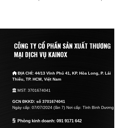
CÔNG TY CỔ PHẦN SẢN XUẤT THƯƠNG
MẠI DỊCH VỤ KAINOX
ĐỊA CHỈ:
44/13 Vĩnh Phú 41, KP. Hòa Long, P. Lái
Thiêu,
TP. HCM, Việt Nam
MST: 3701674041
GCN ĐKKD: số 3701674041
Ngày cấp: 07/07/2024 (lần 7) Nơi cấp: Tỉnh Bình Dương
§
Phòng kinh doanh:
091 9171 642