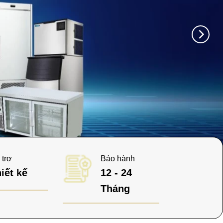
Fridge (Island
 trợ
Bảo hành
iết kế
12 - 24
Tháng