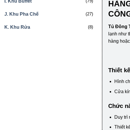
(79)
I. Khu Buffet
HÀNG
CÔN
(27)
J. Khu Pha Chế
Tủ Đông T
(8)
K. Khu Rửa
lạnh như t
hàng hoặc 
Thiết k
Hình ch
Cửa kín
Chức nă
Duy trì
Thiết k