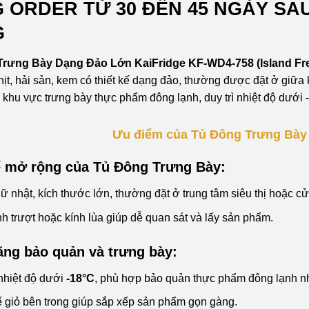
 ORDER TỪ 30 ĐẾN 45 NGÀY SA
G
rưng Bày Dạng Đảo Lớn KaiFridge KF-WD4-758 (Island Fre
hịt, hải sản, kem có thiết kế dạng đảo, thường được đặt ở giữa k
khu vực trưng bày thực phẩm đông lạnh, duy trì nhiệt độ dưới 
Ưu điểm của Tủ Đông Trưng Bày
ế mở rộng của Tủ Đông Trưng Bày:
ữ nhật, kích thước lớn, thường đặt ở trung tâm siêu thị hoặc c
h trượt hoặc kính lùa giúp dễ quan sát và lấy sản phẩm.
ng bảo quản và trưng bày:
 nhiệt độ dưới
-18°C
, phù hợp bảo quản thực phẩm đông lạnh như
ế giỏ bên trong giúp sắp xếp sản phẩm gọn gàng.