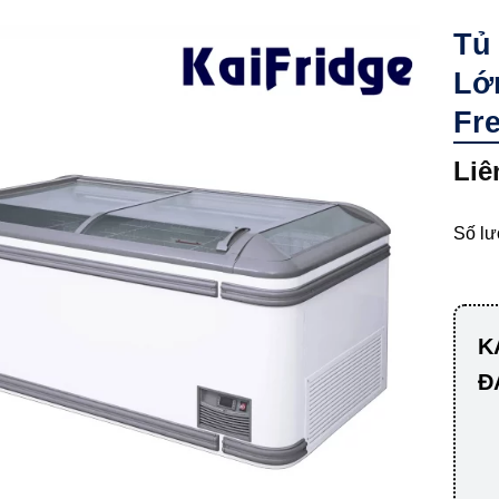
Tủ
Lớn
Fre
Liê
Số l
K
Đ