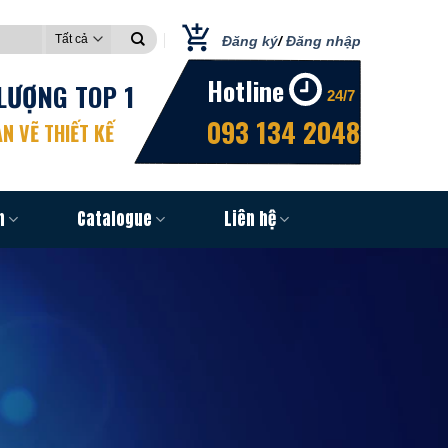
Đăng ký
/
Đăng nhập
Hotline
LƯỢNG TOP 1
24/7
093 134 2048
N VẼ THIẾT KẾ
n
Catalogue
Liên hệ