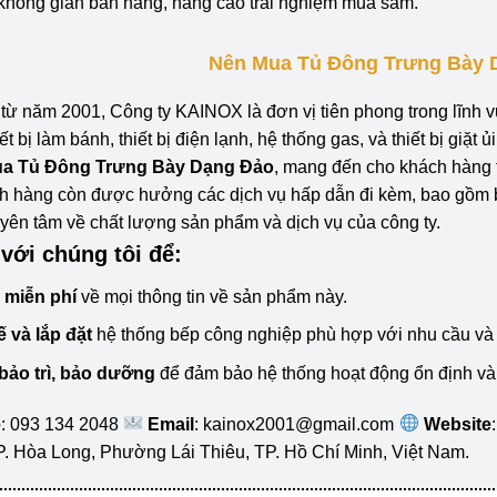
không gian bán hàng, nâng cao trải nghiệm mua sắm.
Nên Mua Tủ Đông Trưng Bày 
từ năm 2001, Công ty KAINOX là đơn vị tiên phong trong lĩnh v
ết bị làm bánh, thiết bị điện lạnh, hệ thống gas, và thiết bị giặt
ua Tủ Đông Trưng Bày Dạng Đảo
, mang đến cho khách hàng 
 hàng còn được hưởng các dịch vụ hấp dẫn đi kèm, bao gồm bả
yên tâm về chất lượng sản phẩm và dịch vụ của công ty.
 với chúng tôi để:
 miễn phí
về mọi thông tin về sản phẩm này.
ế và lắp đặt
hệ thống bếp công nghiệp phù hợp với nhu cầu và
 bảo trì, bảo dưỡng
để đảm bảo hệ thống hoạt động ổn định và 
e
: 093 134 2048
Email
: kainox2001@gmail.com
Website
P. Hòa Long, Phường Lái Thiêu, TP. Hồ Chí Minh, Việt Nam.