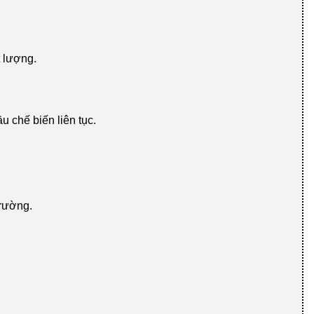
t lượng.
u chế biến liên tục.
trường.