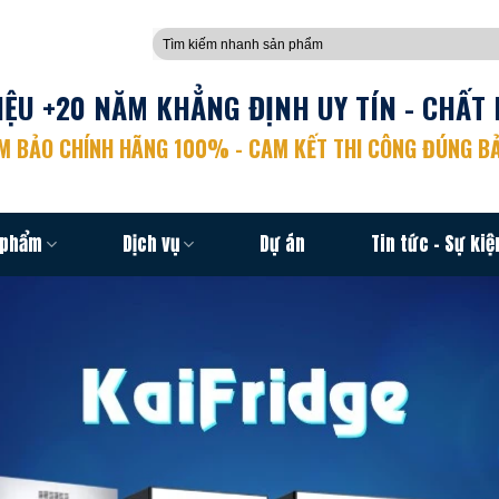
Tìm
kiếm:
ỆU +20 NĂM KHẲNG ĐỊNH UY TÍN - CHẤT 
 BẢO CHÍNH HÃNG 100% - CAM KẾT THI CÔNG ĐÚNG BẢ
 phẩm
Dịch vụ
Dự án
Tin tức – Sự kiệ