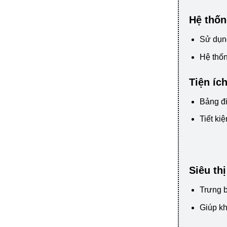
Hệ thốn
Sử dụn
Hệ thốn
Tiện íc
Bảng đi
Tiết ki
Siêu th
Trưng b
Giúp kh