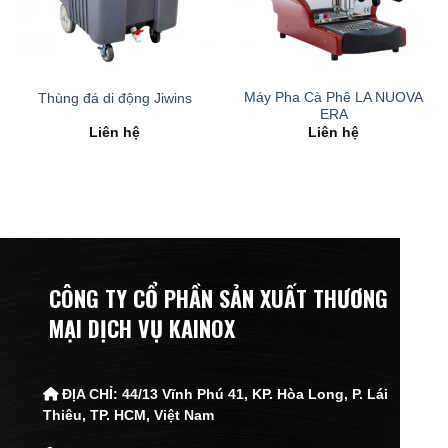
Máy Pha Cà Phê LA NUOVA
Thùng đá di động Jiwins
ERA
Liên hệ
Liên hệ
CÔNG TY CỔ PHẦN SẢN XUẤT THƯƠNG
MẠI DỊCH VỤ KAINOX
ĐỊA CHỈ:
44/13 Vĩnh Phú 41, KP. Hòa Long, P. Lái
Thiêu,
TP. HCM, Việt Nam