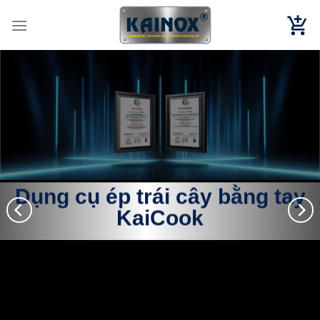
Chuyển
đến
nội
dung
Dụng cụ ép trái cây bằng tay
KaiCook