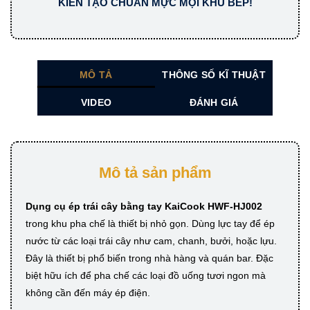
KIẾN TẠO CHUẨN MỰC MỌI KHU BẾP!
MÔ TẢ
THÔNG SỐ KĨ THUẬT
VIDEO
ĐÁNH GIÁ
Mô tả sản phẩm
Dụng cụ ép trái cây bằng tay KaiCook HWF-HJ002
trong khu pha chế là thiết bị nhỏ gọn. Dùng lực tay để ép
nước từ các loại trái cây như cam, chanh, bưởi, hoặc lựu.
Đây là thiết bị phổ biến trong nhà hàng và quán bar. Đặc
biệt hữu ích để pha chế các loại đồ uống tươi ngon mà
không cần đến máy ép điện.