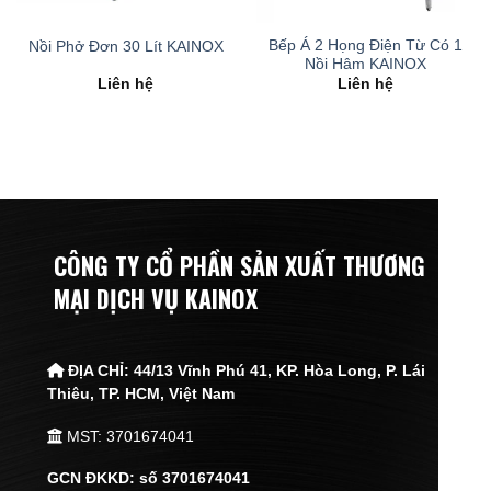
Bếp Á 2 Họng Điện Từ Có 1
Nồi Phở Đơn 30 Lít KAINOX
Nồi Hâm KAINOX
Liên hệ
Liên hệ
CÔNG TY CỔ PHẦN SẢN XUẤT THƯƠNG
MẠI DỊCH VỤ KAINOX
ĐỊA CHỈ:
44/13 Vĩnh Phú 41, KP. Hòa Long, P. Lái
Thiêu,
TP. HCM, Việt Nam
MST: 3701674041
GCN ĐKKD: số 3701674041