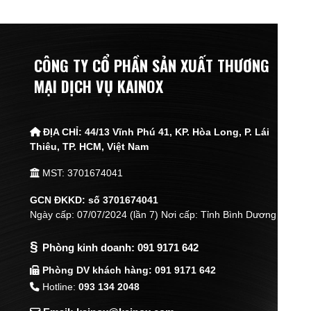
CÔNG TY CỔ PHẦN SẢN XUẤT THƯƠNG
MẠI DỊCH VỤ KAINOX
ĐỊA CHỈ:
44/13 Vĩnh Phú 41, KP. Hòa Long, P. Lái
Thiêu,
TP. HCM, Việt Nam
MST: 3701674041
GCN ĐKKD: số 3701674041
Ngày cấp: 07/07/2024 (lần 7) Nơi cấp: Tỉnh Bình Dương
§
Phòng kinh doanh:
091 9171 642
Phòng DV khách hàng: 091 9171 642
Hotline:
093 134 2048