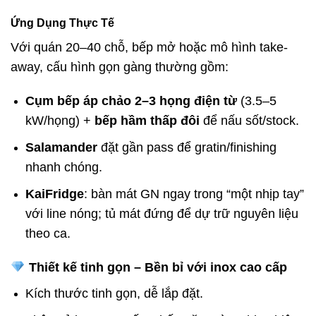
Ứng Dụng Thực Tế
Với quán 20–40 chỗ, bếp mở hoặc mô hình take-
away, cấu hình gọn gàng thường gồm:
Cụm bếp áp chảo 2–3 họng điện từ
(3.5–5
kW/họng) +
bếp hầm thấp đôi
để nấu sốt/stock.
Salamander
đặt gần pass để gratin/finishing
nhanh chóng.
KaiFridge
: bàn mát GN ngay trong “một nhịp tay”
với line nóng; tủ mát đứng để dự trữ nguyên liệu
theo ca.
Thiết kế tinh gọn – Bền bỉ với inox
cao cấp
Kích thước tinh gọn, dễ lắp đặt.