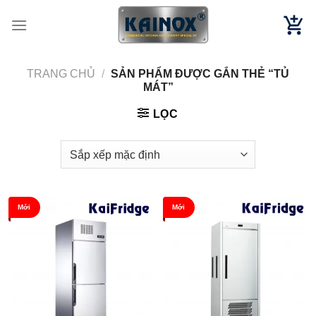
Chuyển
đến
nội
dung
TRANG CHỦ
/
SẢN PHẨM ĐƯỢC GẮN THẺ “TỦ
MÁT”
LỌC
Mới
Mới