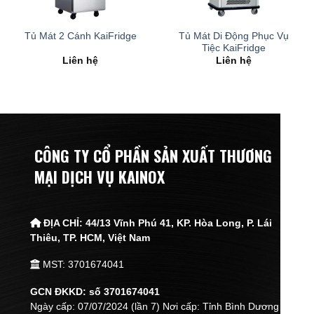
Tủ Mát Di Động Phục Vụ
Tủ Mát 2 Cánh KaiFridge
Tiệc KaiFridge
Liên hệ
Liên hệ
CÔNG TY CỔ PHẦN SẢN XUẤT THƯƠNG
MẠI DỊCH VỤ KAINOX
ĐỊA CHỈ:
44/13 Vĩnh Phú 41, KP. Hòa Long, P. Lái
Thiêu,
TP. HCM, Việt Nam
MST: 3701674041
GCN ĐKKD: số 3701674041
Ngày cấp: 07/07/2024 (lần 7) Nơi cấp: Tỉnh Bình Dương