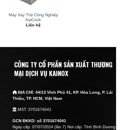
Máy Xay Thịt Công Nghiệp
KaiCook
Liên hệ
CÔNG TY CỔ PHẦN SẢN XUẤT THƯƠNG
MẠI DỊCH VỤ KAINOX
ĐỊA CHỈ:
44/13 Vĩnh Phú 41, KP. Hòa Long, P. Lái
Thiêu,
TP. HCM, Việt Nam
MST: 3701674041
GCN ĐKKD: số 3701674041
Ngày cấp: 07/07/2024 (lần 7) Nơi cấp: Tỉnh Bình Dương