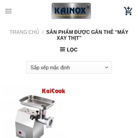
Chuyển
đến
nội
dung
TRANG CHỦ
/
SẢN PHẨM ĐƯỢC GẮN THẺ “MÁY
XAY THỊT”
LỌC