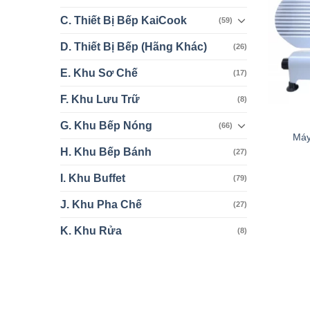
C. Thiết Bị Bếp KaiCook
(59)
D. Thiết Bị Bếp (Hãng Khác)
(26)
E. Khu Sơ Chế
(17)
F. Khu Lưu Trữ
(8)
+
G. Khu Bếp Nóng
(66)
Máy
H. Khu Bếp Bánh
(27)
I. Khu Buffet
(79)
J. Khu Pha Chế
(27)
K. Khu Rửa
(8)