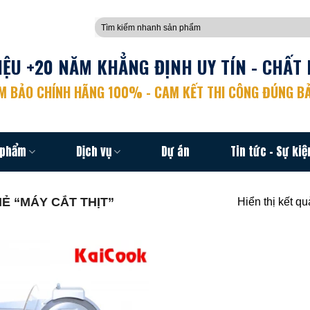
Tìm
kiếm:
ỆU +20 NĂM KHẲNG ĐỊNH UY TÍN - CHẤT 
 BẢO CHÍNH HÃNG 100% - CAM KẾT THI CÔNG ĐÚNG BẢ
 phẩm
Dịch vụ
Dự án
Tin tức – Sự kiệ
 “MÁY CẮT THỊT”
Hiển thị kết q