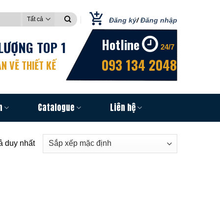
Đăng ký
/
Đăng nhập
Hotline
LƯỢNG TOP 1
24/7
093 134 2048
N VẼ THIẾT KẾ
n
Catalogue
Liên hệ
uả duy nhất