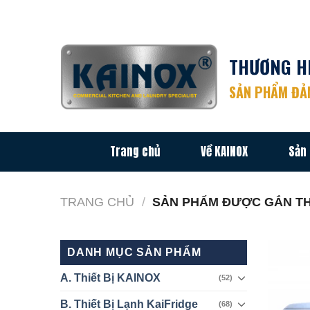
Chuyển
đến
nội
THƯƠNG HI
dung
SẢN PHẨM ĐẢM
Trang chủ
Về KAINOX
Sản
TRANG CHỦ
/
SẢN PHẨM ĐƯỢC GẮN THẺ
DANH MỤC SẢN PHẨM
A. Thiết Bị KAINOX
(52)
B. Thiết Bị Lạnh KaiFridge
(68)