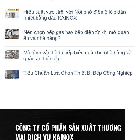
Hiệu suất vượt trội với Nồi phở điện 3 lớp dẫn
nhiệt bằng dầu KAINOX
Nên chọn bếp gas hay bếp điện từ khi mở quán
ăn và nhà hàng?
Mô hình vận hành bếp hiệu quả cho nhà hàng và
quán ăn hiện đại
Tiêu Chuẩn Lựa Chọn Thiết Bị Bếp Công Nghiệp
CÔNG TY CỔ PHẦN SẢN XUẤT THƯƠNG
MẠI DỊCH VỤ KAINOX