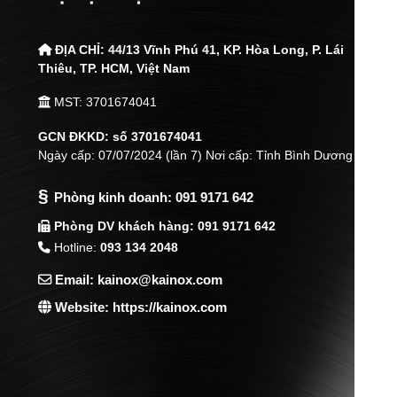
ĐỊA CHỈ:
44/13 Vĩnh Phú 41, KP. Hòa Long, P. Lái
Thiêu,
TP. HCM, Việt Nam
MST: 3701674041
GCN ĐKKD: số 3701674041
Ngày cấp: 07/07/2024 (lần 7) Nơi cấp: Tỉnh Bình Dương
§
Phòng kinh doanh:
091 9171 642
Phòng DV khách hàng: 091 9171 642
Hotline:
093 134 2048
Email: kainox@kainox.com
Website: https://kainox.com