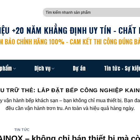
Tìm
kiếm:
ỆU +20 NĂM KHẲNG ĐỊNH UY TÍN - CHẤT 
 BẢO CHÍNH HÃNG 100% - CAM KẾT THI CÔNG ĐÚNG BẢ
 phẩm
Dịch vụ
Dự án
Tin tức – Sự kiệ
U TRỮ THẺ:
LẮP ĐẶT BẾP CÔNG NGHIỆP KAI
y vận hành bếp khách sạn – bạn không chỉ mua thiết bị. Bạn đ
đều cần vận hành trơn tru. An toàn và hiệu quả hàng ngày.
TIN TỨC
NOX – không chỉ bán thiết bị mà c