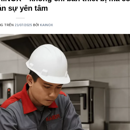
án sự yên tâm
NG TRÊN
21/07/2025
BỞI
KAINOX