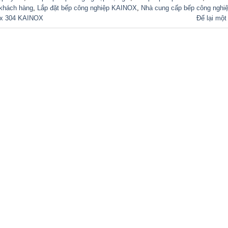
khách hàng
,
Lắp đặt bếp công nghiệp KAINOX
,
Nhà cung cấp bếp công nghi
nox 304 KAINOX
Để lại một
UẤT THƯƠNG MẠI DỊCH VỤ KAINOX
, Phường Lái Thiêu,
TP. HCM, Việt Nam
ương