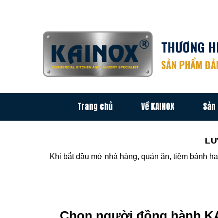
Chuyển
đến
nội
THƯƠNG HI
dung
SẢN PHẨM ĐẢM
Trang chủ
Về KAINOX
Sản
LƯ
Khi bắt đầu mở nhà hàng, quán ăn, tiệm bánh ha
Chọn người đồng hành KAI