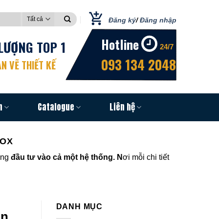
Đăng ký
/
Đăng nhập
Hotline
LƯỢNG TOP 1
24/7
093 134 2048
N VẼ THIẾT KẾ
n
Catalogue
Liên hệ
NOX
ang
đầu tư vào cả một hệ thống. N
ơi mỗi chi tiết
DANH MỤC
òn