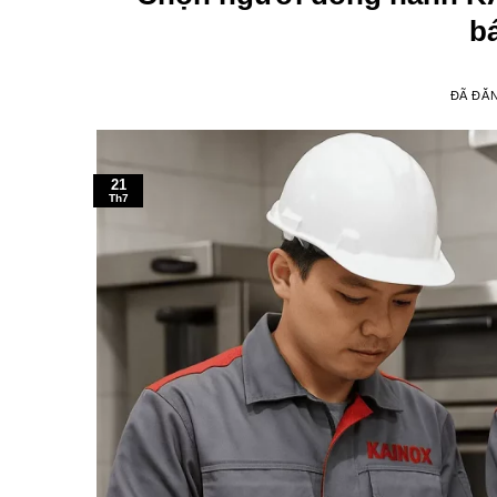
b
ĐÃ ĐĂ
21
Th7