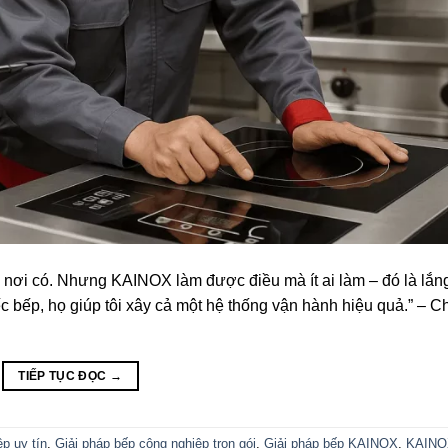
iều nơi có. Nhưng KAINOX làm được điều mà ít ai làm – đó là lắ
ếc bếp, họ giúp tôi xây cả một hệ thống vận hành hiệu quả.” – C
TIẾP TỤC ĐỌC
→
p uy tín
,
Giải pháp bếp công nghiệp trọn gói
,
Giải pháp bếp KAINOX
,
KAINO