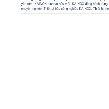
yên tâm
,
KAINOX dịch vụ hậu mãi
,
KAINOX đồng hành cùng 
chuyên nghiệp
,
Thiết bị bếp công nghiệp KAINOX
,
Thiết bị i
CÔNG TY CỔ PHẦN SẢN X
Địa chỉ: 44/13 Vĩnh Phú 41, KP. Hòa Long
Giám Đốc: Ông Lê Phước An
MST: 3701674041
GCN ĐKKD:
số 3701674041
Ngày cấp: 07/07/2024 (lần 7)
Nơi cấp: Tỉnh Bình D