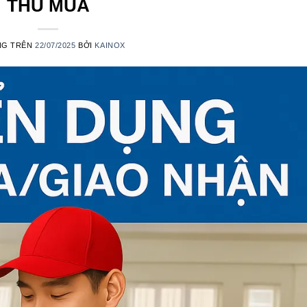
THU MUA
NG TRÊN
22/07/2025
BỞI
KAINOX