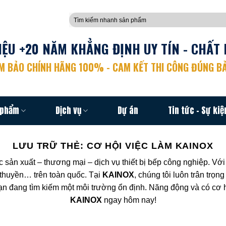
Tìm
kiếm:
ỆU +20 NĂM KHẲNG ĐỊNH UY TÍN - CHẤT 
 BẢO CHÍNH HÃNG 100% - CAM KẾT THI CÔNG ĐÚNG BẢ
 phẩm
Dịch vụ
Dự án
Tin tức – Sự kiệ
LƯU TRỮ THẺ:
CƠ HỘI VIỆC LÀM KAINOX
c sản xuất – thương mại – dịch vụ thiết bị bếp công nghiệp. V
 thuyền… trên toàn quốc. Tại
KAINOX
, chúng tôi luôn trân trọ
n đang tìm kiếm một môi trường ổn định. Năng động và có cơ hộ
KAINOX
ngay hôm nay!