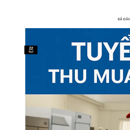
ĐÃ ĐĂ
22
Th7