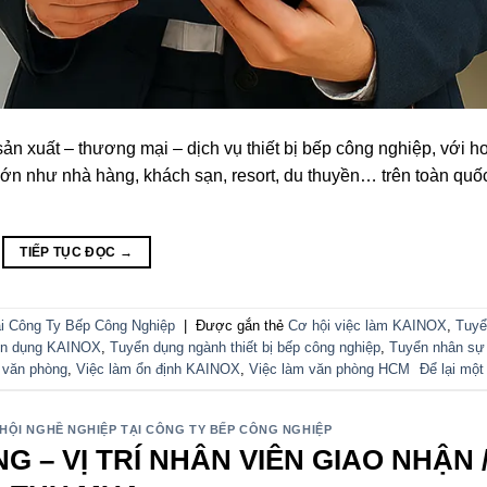
n xuất – thương mại – dịch vụ thiết bị bếp công nghiệp, với h
ớn như nhà hàng, khách sạn, resort, du thuyền… trên toàn quốc
TIẾP TỤC ĐỌC
→
i Công Ty Bếp Công Nghiệp
|
Được gắn thẻ
Cơ hội việc làm KAINOX
,
Tuyể
n dụng KAINOX
,
Tuyển dụng ngành thiết bị bếp công nghiệp
,
Tuyển nhân sự
 văn phòng
,
Việc làm ổn định KAINOX
,
Việc làm văn phòng HCM
Để lại một
HỘI NGHỀ NGHIỆP TẠI CÔNG TY BẾP CÔNG NGHIỆP
 – VỊ TRÍ NHÂN VIÊN GIAO NHẬN 