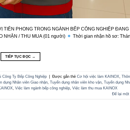
VỊ TIÊN PHONG TRONG NGÀNH BẾP CÔNG NGHIỆP ĐANG 
 NHẬN / THU MUA (01 người)
Thời gian nhận hồ sơ: Thá
TIẾP TỤC ĐỌC
→
i Công Ty Bếp Công Nghiệp
|
Được gắn thẻ
Cơ hội việc làm KAINOX
,
Thôn
n dụng Nhân viên Giao nhận
,
Tuyển dụng nhân viên kho vận
,
Tuyển dụng Nh
 KAINOX
,
Việc làm ngành bếp công nghiệp
,
Việc làm thu mua KAINOX
Để lại một