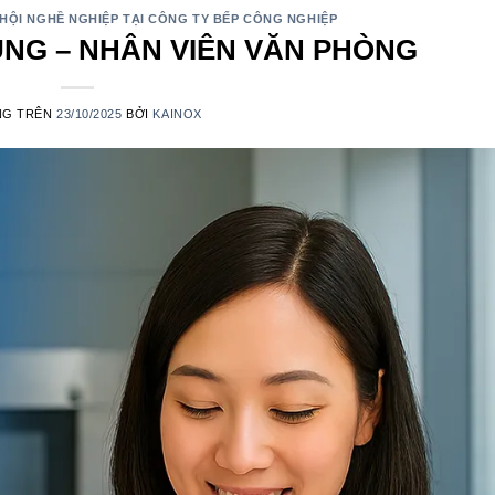
HỘI NGHỀ NGHIỆP TẠI CÔNG TY BẾP CÔNG NGHIỆP
NG – NHÂN VIÊN VĂN PHÒNG
NG TRÊN
23/10/2025
BỞI
KAINOX