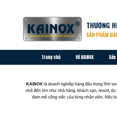
Chuyển
đến
nội
THƯƠNG HI
dung
SẢN PHẨM ĐẢM
Trang chủ
Về KAINOX
Sản
KAINOX
là doanh nghiệp hàng đầu trong lĩnh vự
nhỏ đến lớn như nhà hàng, khách sạn, resort, du
đam mê công việc của từng nhân viên. Nếu bạ