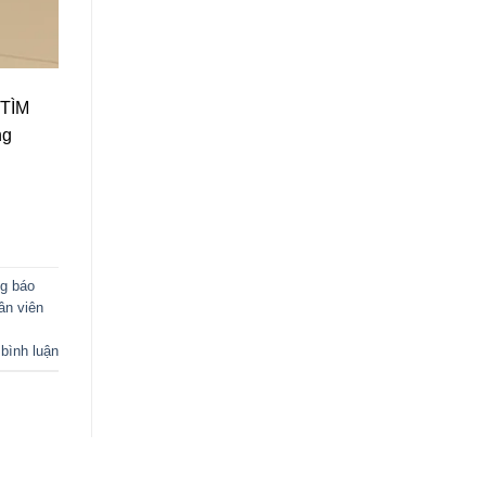
TÌM
ng
g báo
ân viên
 bình luận