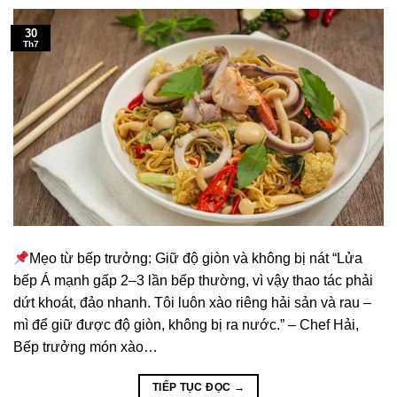
30
Th7
Mẹo từ bếp trưởng: Giữ độ giòn và không bị nát “Lửa
bếp Á mạnh gấp 2–3 lần bếp thường, vì vậy thao tác phải
dứt khoát, đảo nhanh. Tôi luôn xào riêng hải sản và rau –
mì để giữ được độ giòn, không bị ra nước.” – Chef Hải,
Bếp trưởng món xào…
TIẾP TỤC ĐỌC
→