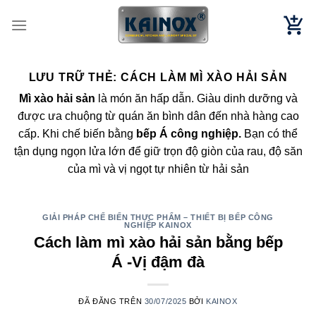
Chuyển
đến
nội
dung
LƯU TRỮ THẺ:
CÁCH LÀM MÌ XÀO HẢI SẢN
Mì xào hải sản
là món ăn hấp dẫn. Giàu dinh dưỡng và
được ưa chuộng từ quán ăn bình dân đến nhà hàng cao
cấp. Khi chế biến bằng
bếp Á công nghiệp.
Bạn có thể
tận dụng ngọn lửa lớn để giữ trọn độ giòn của rau, độ săn
của mì và vị ngọt tự nhiên từ hải sản
GIẢI PHÁP CHẾ BIẾN THỰC PHẨM – THIẾT BỊ BẾP CÔNG
NGHIỆP KAINOX
Cách làm mì xào hải sản bằng bếp
Á -Vị đậm đà
ĐÃ ĐĂNG TRÊN
30/07/2025
BỞI
KAINOX