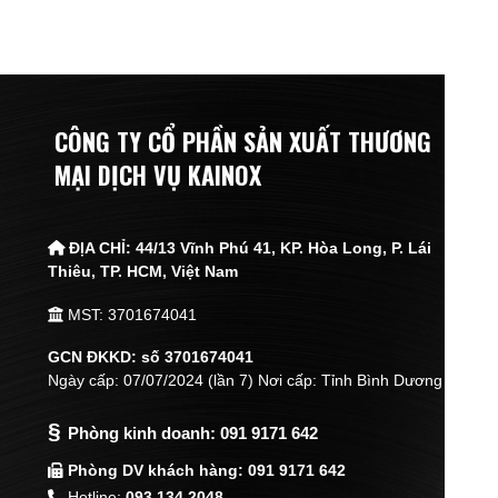
CÔNG TY CỔ PHẦN SẢN XUẤT THƯƠNG
MẠI DỊCH VỤ KAINOX
ĐỊA CHỈ:
44/13 Vĩnh Phú 41, KP. Hòa Long, P. Lái
Thiêu,
TP. HCM, Việt Nam
MST: 3701674041
GCN ĐKKD: số 3701674041
Ngày cấp: 07/07/2024 (lần 7) Nơi cấp: Tỉnh Bình Dương
§
Phòng kinh doanh:
091 9171 642
Phòng DV khách hàng: 091 9171 642
Hotline:
093 134 2048