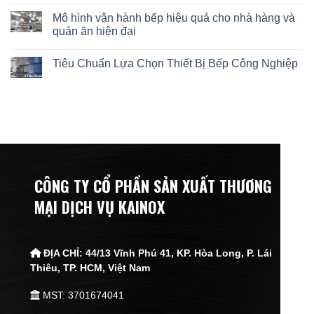
Mô hình vận hành bếp hiệu quả cho nhà hàng và
quán ăn hiện đại
Tiêu Chuẩn Lựa Chọn Thiết Bị Bếp Công Nghiệp
CÔNG TY CỔ PHẦN SẢN XUẤT THƯƠNG
MẠI DỊCH VỤ KAINOX
ĐỊA CHỈ:
44/13 Vĩnh Phú 41, KP. Hòa Long, P. Lái
Thiêu,
TP. HCM, Việt Nam
MST: 3701674041