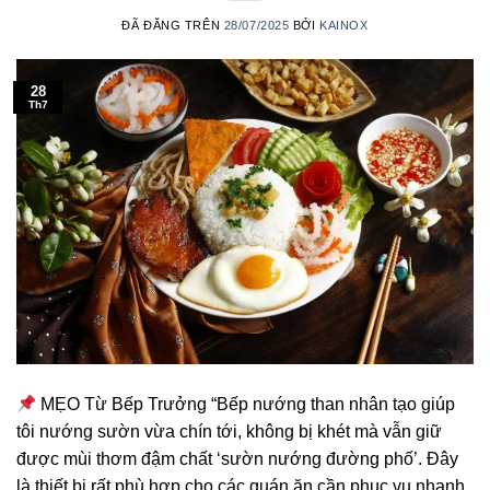
ĐÃ ĐĂNG TRÊN
28/07/2025
BỞI
KAINOX
28
Th7
MẸO Từ Bếp Trưởng “Bếp nướng than nhân tạo giúp
tôi nướng sườn vừa chín tới, không bị khét mà vẫn giữ
được mùi thơm đậm chất ‘sườn nướng đường phố’. Đây
là thiết bị rất phù hợp cho các quán ăn cần phục vụ nhanh,