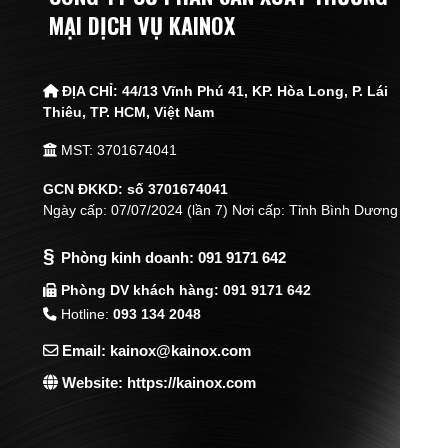
MẠI DỊCH VỤ KAINOX
ĐỊA CHỈ:
44/13 Vĩnh Phú 41, KP. Hòa Long, P. Lái
Thiêu,
TP. HCM, Việt Nam
MST: 3701674041
GCN ĐKKD: số 3701674041
Ngày cấp: 07/07/2024 (lần 7) Nơi cấp: Tỉnh Bình Dương
§
Phòng kinh doanh:
091 9171 642
Phòng DV khách hàng: 091 9171 642
Hotline:
093 134 2048
Email: kainox@kainox.com
Website: https://kainox.com