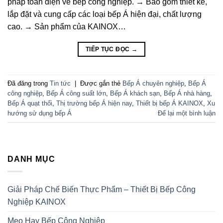
pháp toàn diện về bếp công nghiệp. → Bao gồm thiết kế,
lắp đặt và cung cấp các loại bếp Á hiện đại, chất lượng
cao. → Sản phẩm của KAINOX…
TIẾP TỤC ĐỌC
→
Đã đăng trong
Tin tức
|
Được gắn thẻ
Bếp Á chuyên nghiệp
,
Bếp Á
công nghiệp
,
Bếp Á công suất lớn
,
Bếp Á khách sạn
,
Bếp Á nhà hàng
,
Bếp Á quạt thổi
,
Thị trường bếp Á hiện nay
,
Thiết bị bếp Á KAINOX
,
Xu
hướng sử dụng bếp Á
Để lại một bình luận
DANH MỤC
Giải Pháp Chế Biến Thực Phẩm – Thiết Bị Bếp Công
Nghiệp KAINOX
Mẹo Hay Bếp Công Nghiệp