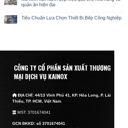
quán ăn hiện đại
Tiêu Chuẩn Lựa Chọn Thiết Bị Bếp Công Nghiệp
CÔNG TY CỔ PHẦN SẢN XUẤT THƯƠNG
MẠI DỊCH VỤ KAINOX
ĐỊA CHỈ:
44/13 Vĩnh Phú 41, KP. Hòa Long, P. Lái
Thiêu,
TP. HCM, Việt Nam
MST: 3701674041
GCN ĐKKD: số 3701674041