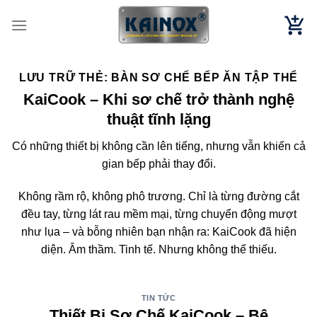
Chuyển
đến
nội
dung
LƯU TRỮ THẺ:
BÀN SƠ CHẾ BẾP ĂN TẬP THỂ
KaiCook – Khi sơ chế trở thành nghệ
thuật tĩnh lặng
Có những thiết bị không cần lên tiếng, nhưng vẫn khiến cả
gian bếp phải thay đổi.
Không rầm rộ, không phô trương. Chỉ là từng đường cắt
đều tay, từng lát rau mềm mại, từng chuyển động mượt
như lụa – và bỗng nhiên bạn nhận ra: KaiCook đã hiện
diện. Âm thầm. Tinh tế. Nhưng không thể thiếu.
TIN TỨC
Thiết Bị Sơ Chế KaiCook – Bệ