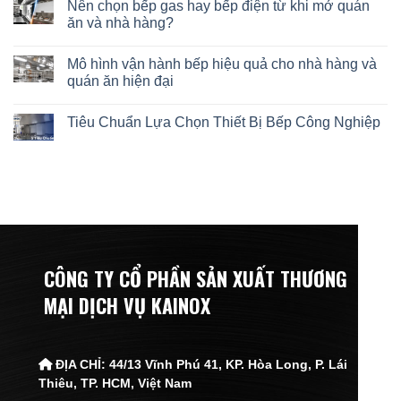
Nên chọn bếp gas hay bếp điện từ khi mở quán
ăn và nhà hàng?
Mô hình vận hành bếp hiệu quả cho nhà hàng và
quán ăn hiện đại
Tiêu Chuẩn Lựa Chọn Thiết Bị Bếp Công Nghiệp
CÔNG TY CỔ PHẦN SẢN XUẤT THƯƠNG
MẠI DỊCH VỤ KAINOX
ĐỊA CHỈ:
44/13 Vĩnh Phú 41, KP. Hòa Long, P. Lái
Thiêu,
TP. HCM, Việt Nam