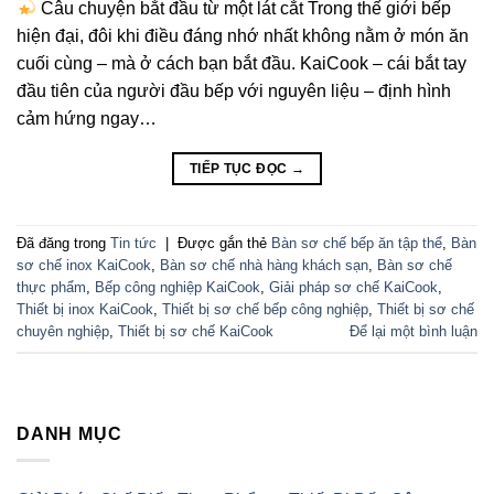
Câu chuyện bắt đầu từ một lát cắt Trong thế giới bếp
hiện đại, đôi khi điều đáng nhớ nhất không nằm ở món ăn
cuối cùng – mà ở cách bạn bắt đầu. KaiCook – cái bắt tay
đầu tiên của người đầu bếp với nguyên liệu – định hình
cảm hứng ngay…
TIẾP TỤC ĐỌC
→
Đã đăng trong
Tin tức
|
Được gắn thẻ
Bàn sơ chế bếp ăn tập thể
,
Bàn
sơ chế inox KaiCook
,
Bàn sơ chế nhà hàng khách sạn
,
Bàn sơ chế
thực phẩm
,
Bếp công nghiệp KaiCook
,
Giải pháp sơ chế KaiCook
,
Thiết bị inox KaiCook
,
Thiết bị sơ chế bếp công nghiệp
,
Thiết bị sơ chế
chuyên nghiệp
,
Thiết bị sơ chế KaiCook
Để lại một bình luận
DANH MỤC