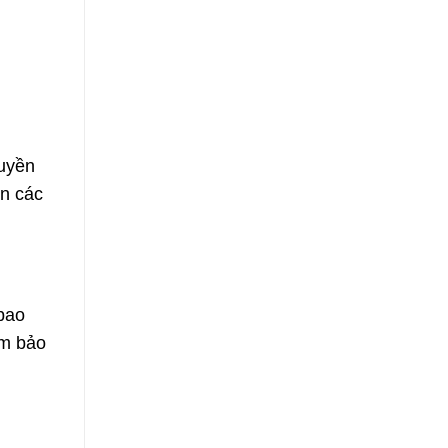
huyền
ện các
 bao
ảm bảo