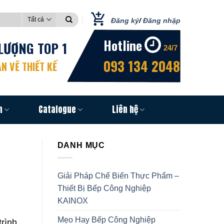
Đăng ký
/
Đăng nhập
Hotline
LƯỢNG TOP 1
24/7
093 134 2048
N VẼ THIẾT KẾ
n
Catalogue
Liên hệ
DANH MỤC
Giải Pháp Chế Biến Thực Phẩm –
Thiết Bị Bếp Công Nghiệp
KAINOX
Mẹo Hay Bếp Công Nghiệp
rình