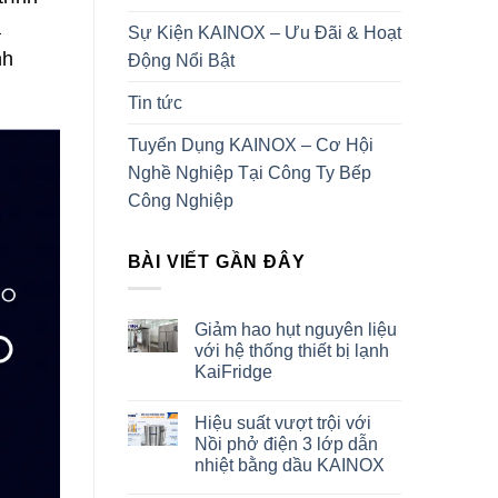
a
Sự Kiện KAINOX – Ưu Đãi & Hoạt
nh
Động Nổi Bật
Tin tức
Tuyển Dụng KAINOX – Cơ Hội
Nghề Nghiệp Tại Công Ty Bếp
Công Nghiệp
BÀI VIẾT GẦN ĐÂY
Giảm hao hụt nguyên liệu
với hệ thống thiết bị lạnh
KaiFridge
Hiệu suất vượt trội với
Nồi phở điện 3 lớp dẫn
nhiệt bằng dầu KAINOX