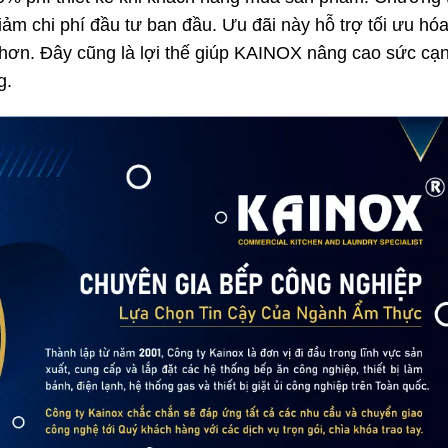
ảm chi phí đầu tư ban đầu. Ưu đãi này hỗ trợ tối ưu hó
 hơn. Đây cũng là lợi thế giúp KAINOX nâng cao sức cạ
g.