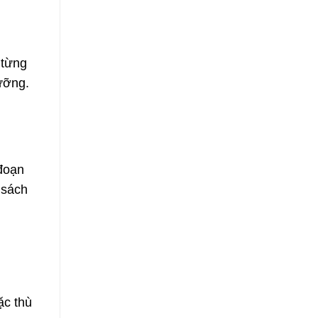
 từng
ưỡng.
 đoạn
 sách
ặc thù