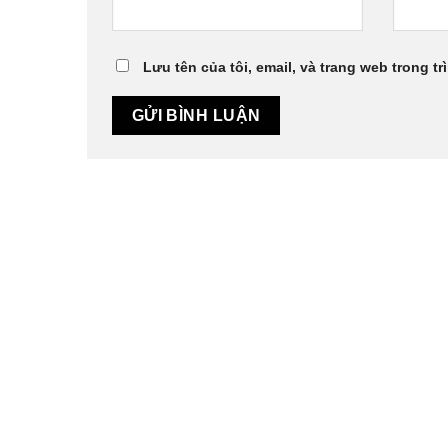
Lưu tên của tôi, email, và trang web trong tr
CÔNG TY CỔ PHẦN SẢN X
Địa chỉ: 44/13 Vĩnh Phú 41, KP. Hòa Long
Giám Đốc: Ông Lê Phước An
MST: 3701674041