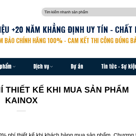
Tìm
kiếm:
ỆU +20 NĂM KHẲNG ĐỊNH UY TÍN - CHẤT 
 BẢO CHÍNH HÃNG 100% - CAM KẾT THI CÔNG ĐÚNG BẢ
 phẩm
Dịch vụ
Dự án
Tin tức – Sự kiệ
Í THIẾT KẾ KHI MUA SẢN PHẨM
KAINOX
0% phí thiết kế khi khách hàng mua sản phẩm. Chương t