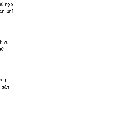
hù hợp
chi phí
h vụ
sử
ợng
, sản