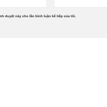
ình duyệt này cho lần bình luận kế tiếp của tôi.
UẤT THƯƠNG MẠI DỊCH VỤ KAINOX
, Phường Lái Thiêu,
TP. HCM, Việt Nam