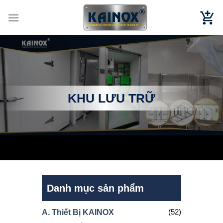
Chuyển
đến
nội
dung
KHU LƯU TRỮ
Danh mục sản phẩm
(52)
A. Thiết Bị KAINOX