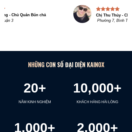
Chị Thu Thủy - Chủ Quán Phở
Phường 7, Bình Thạnh
NHỮNG CON SỐ ĐẠI DIỆN KAINOX
20
+
10,000
+
NĂM KINH NGHIỆM
KHÁCH HÀNG HÀI LÒNG
1,000
+
2,000
+