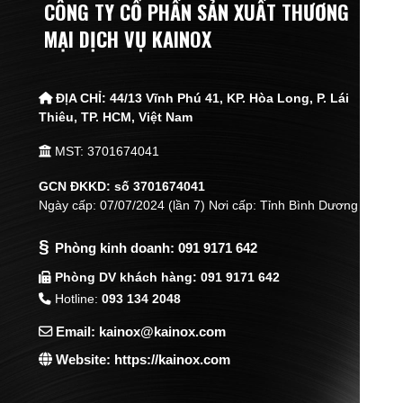
CÔNG TY CỔ PHẦN SẢN XUẤT THƯƠNG
MẠI DỊCH VỤ KAINOX
ĐỊA CHỈ:
44/13 Vĩnh Phú 41, KP. Hòa Long, P. Lái
Thiêu,
TP. HCM, Việt Nam
MST: 3701674041
GCN ĐKKD: số 3701674041
Ngày cấp: 07/07/2024 (lần 7) Nơi cấp: Tỉnh Bình Dương
§
Phòng kinh doanh:
091 9171 642
Phòng DV khách hàng: 091 9171 642
Hotline:
093 134 2048
Email: kainox@kainox.com
Website: https://kainox.com