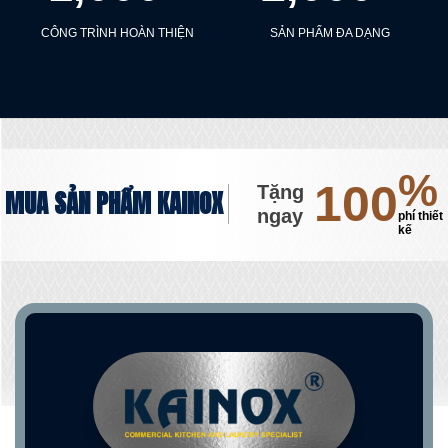
CÔNG TRÌNH HOÀN THIỆN
SẢN PHẨM ĐA DẠNG
%
100
Tặng
MUA SẢN PHẨM KAINOX
ngay
phí thiết
kế