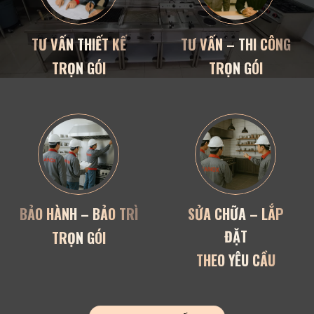
TƯ VẤN THIẾT KẾ
TƯ VẤN – THI CÔNG
TRỌN GÓI
TRỌN GÓI
BẢO HÀNH – BẢO TRÌ
SỬA CHỮA – LẮP
ĐẶT
TRỌN GÓI
THEO YÊU CẦU