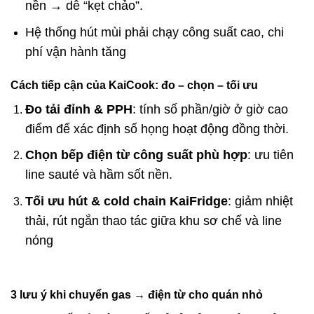
nền → dễ “kẹt chảo”.
Hệ thống hút mùi phải chạy công suất cao, chi
phí vận hành tăng
Cách tiếp cận của KaiCook: đo – chọn – tối ưu
Đo tải đỉnh & PPH
: tính số phần/giờ ở giờ cao
điểm để xác định số họng hoạt động đồng thời.
Chọn bếp điện từ công suất phù hợp
: ưu tiên
line sauté và hầm sốt nền.
Tối ưu hút & cold chain KaiFridge
: giảm nhiệt
thải, rút ngắn thao tác giữa khu sơ chế và line
nóng
3 lưu ý khi chuyển gas → điện từ cho quán nhỏ