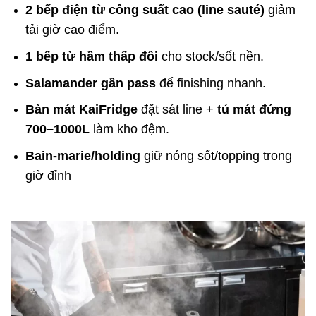
2 bếp điện từ công suất cao (line sauté)
giảm
tải giờ cao điểm.
1 bếp từ hầm thấp đôi
cho stock/sốt nền.
Salamander gần pass
để finishing nhanh.
Bàn mát KaiFridge
đặt sát line +
tủ mát đứng
700–1000L
làm kho đệm.
Bain-marie/holding
giữ nóng sốt/topping trong
giờ đỉnh