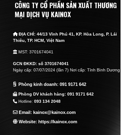
CÔNG TY CỔ PHẦN SẢN XUẤT THƯƠNG
MẠI DỊCH VỤ KAINOX
ĐỊA CHỈ:
44/13 Vĩnh Phú 41, KP. Hòa Long, P. Lái
Thiêu,
TP. HCM, Việt Nam
MST: 3701674041
GCN ĐKKD: số 3701674041
Ngày cấp: 07/07/2024 (lần 7) Nơi cấp: Tỉnh Bình Dương
§
Phòng kinh doanh:
091 9171 642
Phòng DV khách hàng: 091 9171 642
Hotline:
093 134 2048
Email: kainox@kainox.com
Website: https://kainox.com