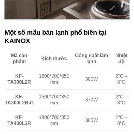
Một số mẫu bàn lạnh phổ biến tại
KAINOX
Công suất làm
Nhiệt
Mã sản
Kích thước
lạnh
độ
phẩm
1500*700*850
2°C –
KF-
380W
mm
8°C
TA300L2R
1500*700*850
KF-
2°C –
370W
mm
TA300L2R-G
8°C
KF-
1800*700*850
2°C –
385W
TA400L3R
mm
8°C