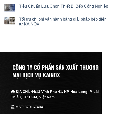
Tiêu Chuẩn Lựa Chọn Thiết Bị Bếp Công Nghiệp
Tối ưu chi phí vận hành bằng giải pháp bếp điện
từ KAINOX
CÔNG TY CỔ PHẦN SẢN XUẤT THƯƠNG
MẠI DỊCH VỤ KAINOX
ĐỊA CHỈ:
44/13 Vĩnh Phú 41, KP. Hòa Long, P. Lái
Thiêu,
TP. HCM, Việt Nam
MST: 3701674041