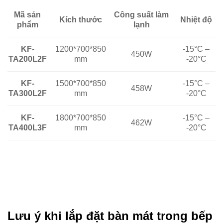
Công suất làm
Mã sản
Kích thước
Nhiệt độ
lạnh
phẩm
1200*700*850
-15°C –
KF-
450W
mm
-20°C
TA200L2F
1500*700*850
KF-
-15°C –
458W
mm
TA300L2F
-20°C
KF-
1800*700*850
-15°C –
462W
TA400L3F
mm
-20°C
Lưu ý khi lắp đặt bàn mát trong bếp