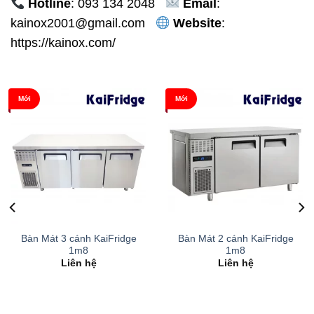
Hotline
: 093 134 2048
Email
:
kainox2001@gmail.com
Website
:
https://kainox.com/
Mới
Mới
Bàn Mát 3 cánh KaiFridge
Bàn Mát 2 cánh KaiFridge
1m8
1m8
Liên hệ
Liên hệ