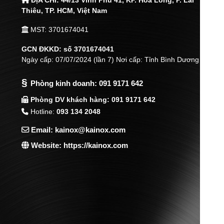
ĐỊA CHỈ:
44/13 Vĩnh Phú 41, KP. Hòa Long, P. Lái
Thiêu,
TP. HCM, Việt Nam
MST: 3701674041
GCN ĐKKD: số 3701674041
Ngày cấp: 07/07/2024 (lần 7) Nơi cấp: Tỉnh Bình Dương
§
Phòng kinh doanh:
091 9171 642
Phòng DV khách hàng: 091 9171 642
Hotline:
093 134 2048
Email: kainox@kainox.com
Website: https://kainox.com